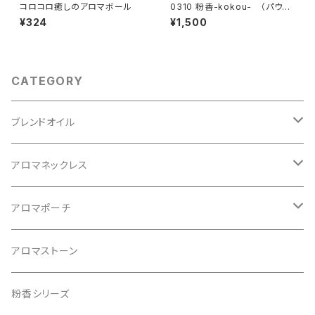
コロコロ癒しのアロマボール
0310 粉香-kokou- （パウダ
リーアロマ）
¥324
¥1,500
CATEGORY
ブレンドオイル
12星座
アロマネックレス
形 まる
アロマポーチ
ゴールドキャップ
トライアングル
10本入り
アロマストーン
ソフトタイプ
16本入り
粉香シリーズ