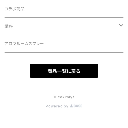
パープル
コラボ商品
講座
資格講座
アロマルームスプレー
1DAYレッスン
商品一覧に戻る
© cokimiya
Powered by